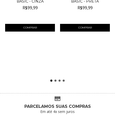
BASIC - CINZA
BASIC - PRETA
R$99,99
R$99,99
4
x de
R$25,00
sem juros
4
x de
R$25,00
sem juros
COMPRAR
COMPRAR
PARCELAMOS SUAS COMPRAS
Em até 4x sem juros