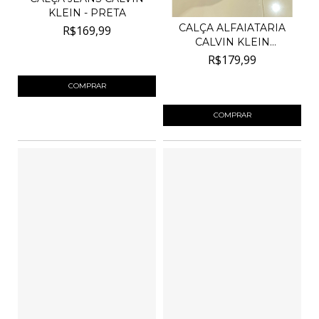
KLEIN - PRETA
CALÇA ALFAIATARIA
R$169,99
CALVIN KLEIN
ACETINADA...
4
x de
R$42,50
sem juros
R$179,99
4
x de
R$45,00
sem juros
COMPRAR
COMPRAR