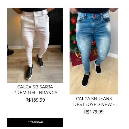
CALÇA SB SARJA
PREMIUM - BRANCA
CALÇA SB JEANS
R$169,99
DESTROYED NEW -
AZUL MÉDI...
4
x de
R$42,50
sem juros
R$179,99
4
x de
R$45,00
sem juros
COMPRAR