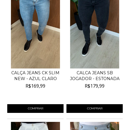
CALÇA JEANS CK SLIM
CALCA JEANS SB
NEW - AZUL CLARO
JOGADOR - ESTONADA
R$169,99
R$179,99
4
x de
R$42,50
sem juros
4
x de
R$45,00
sem juros
COMPRAR
COMPRAR