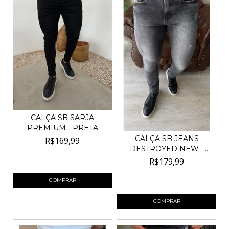
CALÇA SB SARJA
PREMIUM - PRETA
CALÇA SB JEANS
R$169,99
DESTROYED NEW -
ESTONADA
4
x de
R$42,50
sem juros
R$179,99
4
x de
R$45,00
sem juros
COMPRAR
COMPRAR