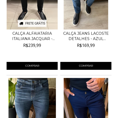
FRETE GRÁTIS
CALÇA ALFAIATARIA
CALÇA JEANS LACOSTE
ITALIANA JACQUAR -
DETALHES - AZUL
PRE...
ESCU...
R$239,99
R$169,99
4
x de
R$60,00
sem juros
4
x de
R$42,50
sem juros
COMPRAR
COMPRAR