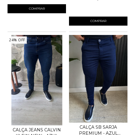
4
x de
R$32,50
sem juros
COMPRAR
COMPRAR
24
%
OFF
CALÇA SB SARJA
CALÇA JEANS CALVIN
PREMIUM - AZUL