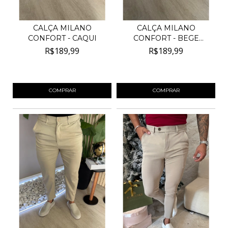
CALÇA MILANO
CALÇA MILANO
CONFORT - CAQUI
CONFORT - BEGE
ESCURO
R$189,99
R$189,99
4
x de
R$47,50
sem juros
4
x de
R$47,50
sem juros
COMPRAR
COMPRAR