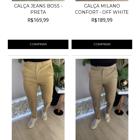
CALÇA JEANS BOSS -
CALÇA MILANO
PRETA
CONFORT - OFF WHITE
R$169,99
R$189,99
4
x de
R$42,50
sem juros
4
x de
R$47,50
sem juros
COMPRAR
COMPRAR