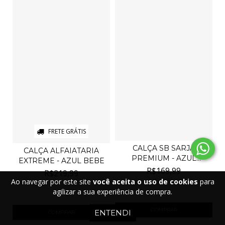
FRETE GRÁTIS
CALÇA SB SARJA
CALÇA ALFAIATARIA
PREMIUM - AZUL
EXTREME - AZUL BEBE
ACINZENTAD...
R$169,99
R$219,99
Ao navegar por este site
você aceita o uso de cookies
para
4
x de
R$42,50
sem juros
agilizar a sua experiência de compra.
4
x de
R$55,00
sem juros
COMPRAR
ENTENDI
COMPRAR