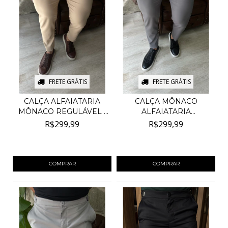
FRETE GRÁTIS
FRETE GRÁTIS
CALÇA ALFAIATARIA
CALÇA MÔNACO
MÔNACO REGULÁVEL -
ALFAIATARIA
BEG...
REGULÁVEL - CHU...
R$299,99
R$299,99
4
x de
R$75,00
sem juros
4
x de
R$75,00
sem juros
COMPRAR
COMPRAR