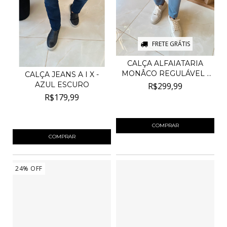
FRETE GRÁTIS
CALÇA ALFAIATARIA
MONÂCO REGULÁVEL -
CALÇA JEANS A I X -
AZU...
AZUL ESCURO
R$299,99
R$179,99
4
x de
R$75,00
sem juros
4
x de
R$45,00
sem juros
COMPRAR
COMPRAR
24
%
OFF