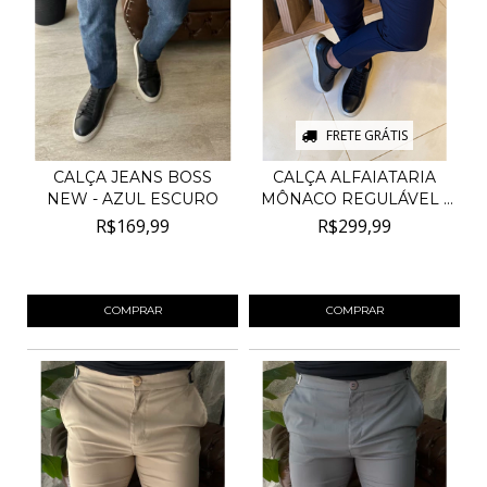
FRETE GRÁTIS
CALÇA JEANS BOSS
CALÇA ALFAIATARIA
NEW - AZUL ESCURO
MÔNACO REGULÁVEL -
AZU...
R$169,99
R$299,99
4
x de
R$42,50
sem juros
4
x de
R$75,00
sem juros
COMPRAR
COMPRAR