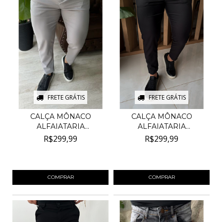
FRETE GRÁTIS
FRETE GRÁTIS
CALÇA MÔNACO
CALÇA MÔNACO
ALFAIATARIA
ALFAIATARIA
REGULÁVEL - CIN...
REGULÁVEL - PRE...
R$299,99
R$299,99
4
x de
R$75,00
sem juros
4
x de
R$75,00
sem juros
COMPRAR
COMPRAR