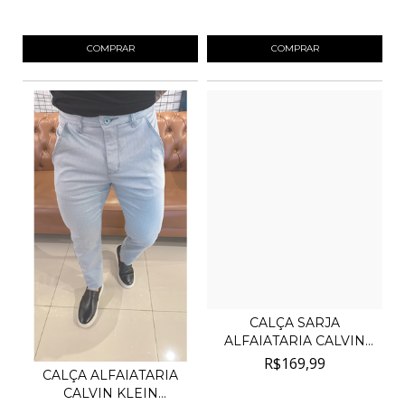
4
x de
R$45,00
sem juros
4
x de
R$60,00
sem juros
COMPRAR
COMPRAR
CALÇA SARJA
ALFAIATARIA CALVIN
KLEIN JEA...
R$169,99
CALÇA ALFAIATARIA
CALVIN KLEIN
4
x de
R$42,50
sem juros