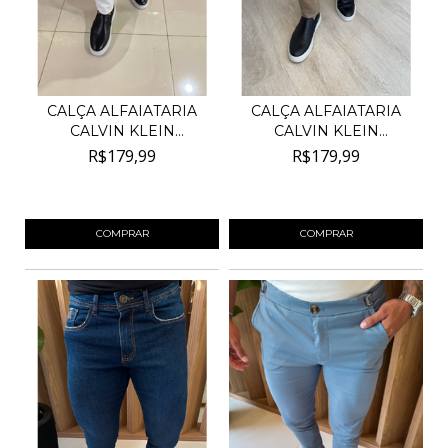
CALÇA ALFAIATARIA
CALÇA ALFAIATARIA
CALVIN KLEIN
CALVIN KLEIN
ACETINADA...
ACETINADA...
R$179,99
R$179,99
4
x de
R$45,00
sem juros
4
x de
R$45,00
sem juros
COMPRAR
COMPRAR