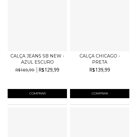
CALÇA JEANS SB NEW -
CALÇA CHICAGO -
AZUL ESCURO
PRETA
R$129,99
R$139,99
R$169,99
4
x de
R$32,50
sem juros
4
x de
R$35,00
sem juros
COMPRAR
COMPRAR