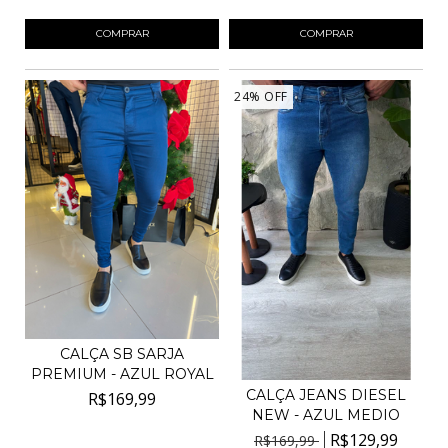
COMPRAR
COMPRAR
24
%
OFF
CALÇA SB SARJA
PREMIUM - AZUL ROYAL
CALÇA JEANS DIESEL
R$169,99
NEW - AZUL MEDIO
4
x de
R$42,50
sem juros
R$129,99
R$169,99