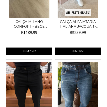
FRETE GRÁTIS
CALÇA MILANO
CALÇA ALFAIATARIA
CONFORT - BEGE
ITALIANA JACQUAR -
CLARO
BEG...
R$189,99
R$239,99
4
x de
R$47,50
sem juros
4
x de
R$60,00
sem juros
COMPRAR
COMPRAR