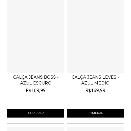
CALÇA JEANS BOSS -
CALÇA JEANS LEVES -
AZUL ESCURO
AZUL MEDIO
R$169,99
R$169,99
4
x de
R$42,50
sem juros
4
x de
R$42,50
sem juros
COMPRAR
COMPRAR