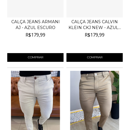
CALÇA JEANS ARMANI
CALÇA JEANS CALVIN
AJ - AZUL ESCURO
KLEIN CKJ NEW - AZUL...
R$179,99
R$179,99
4
x de
R$45,00
sem juros
4
x de
R$45,00
sem juros
COMPRAR
COMPRAR