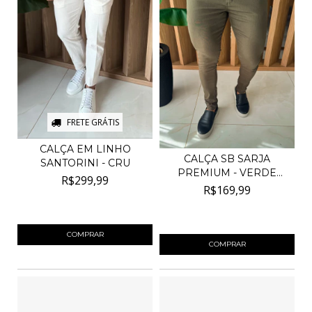
FRETE GRÁTIS
CALÇA EM LINHO
CALÇA SB SARJA
SANTORINI - CRU
PREMIUM - VERDE
R$299,99
ESCURA
R$169,99
4
x de
R$75,00
sem juros
4
x de
R$42,50
sem juros
COMPRAR
COMPRAR