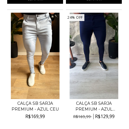
24
%
OFF
CALÇA SB SARJA
CALÇA SB SARJA
PREMIUM - AZUL CEU
PREMIUM - AZUL
ESCURO
R$169,99
R$129,99
R$169,99
4
x de
R$42,50
sem juros
4
x de
R$32,50
sem juros