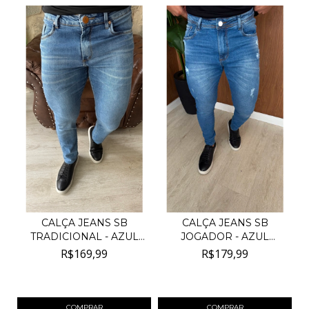
CALÇA JEANS SB
CALÇA JEANS SB
TRADICIONAL - AZUL
JOGADOR - AZUL
CLARO
MÉDIO
R$169,99
R$179,99
4
x de
R$42,50
sem juros
4
x de
R$45,00
sem juros
COMPRAR
COMPRAR