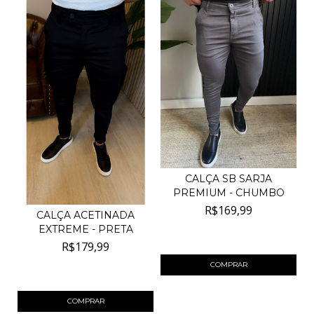
CALÇA SB SARJA
PREMIUM - CHUMBO
R$169,99
CALÇA ACETINADA
EXTREME - PRETA
4
x de
R$42,50
sem juros
R$179,99
COMPRAR
4
x de
R$45,00
sem juros
COMPRAR