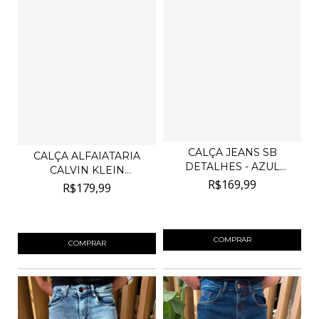
CALÇA JEANS SB
CALÇA ALFAIATARIA
DETALHES - AZUL
CALVIN KLEIN
ESCURO
R$169,99
ACETINADA...
R$179,99
4
x de
R$42,50
sem juros
4
x de
R$45,00
sem juros
COMPRAR
COMPRAR