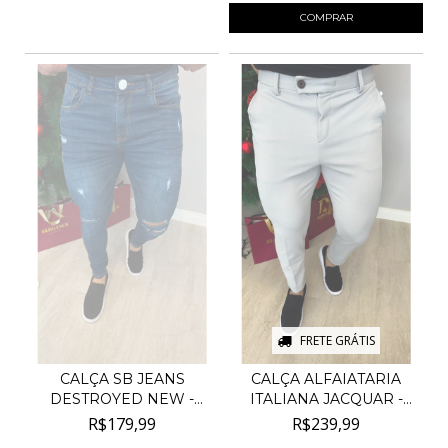
COMPRAR
FRETE GRÁTIS
CALÇA SB JEANS
CALÇA ALFAIATARIA
DESTROYED NEW -
ITALIANA JACQUAR -
AZUL ESCU...
CIN...
R$179,99
R$239,99