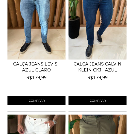
CALÇA JEANS LEVIS -
CALÇA JEANS CALVIN
AZUL CLARO
KLEIN CKJ - AZUL
R$179,99
R$179,99
4
x de
R$45,00
sem juros
4
x de
R$45,00
sem juros
COMPRAR
COMPRAR