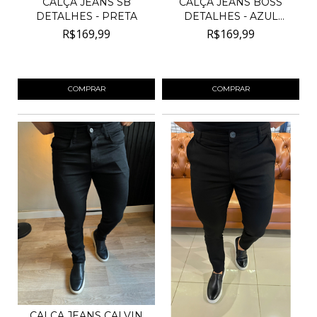
CALÇA JEANS SB
CALÇA JEANS BOSS
DETALHES - PRETA
DETALHES - AZUL
MÉDIO
R$169,99
R$169,99
4
x de
R$42,50
sem juros
4
x de
R$42,50
sem juros
COMPRAR
COMPRAR
CALÇA JEANS CALVIN