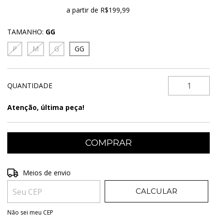
Frete grátis
a partir de
R$199,99
TAMANHO:
GG
P
M
G
GG
QUANTIDADE
Atenção, última peça!
Entregas para o CEP:
ALTERAR CEP
Meios de envio
CALCULAR
Não sei meu CEP