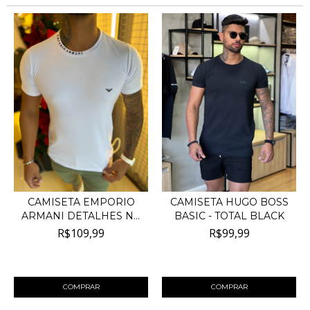
CAMISETA EMPORIO
CAMISETA HUGO BOSS
ARMANI DETALHES NA
BASIC - TOTAL BLACK
GOLA...
R$109,99
R$99,99
4
x de
R$27,50
sem juros
4
x de
R$25,00
sem juros
COMPRAR
COMPRAR