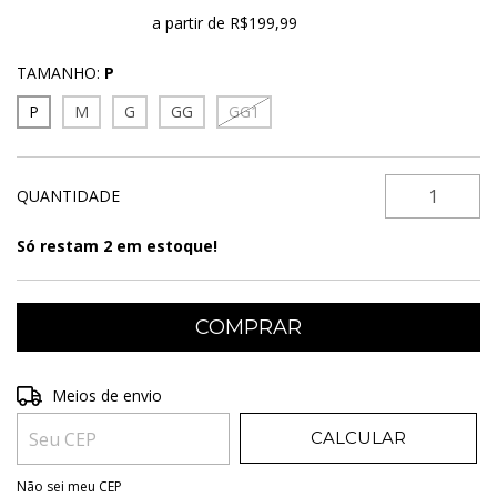
Frete grátis
a partir de
R$199,99
TAMANHO:
P
P
M
G
GG
GG1
QUANTIDADE
Só restam
2
em estoque!
Entregas para o CEP:
ALTERAR CEP
Meios de envio
CALCULAR
Não sei meu CEP