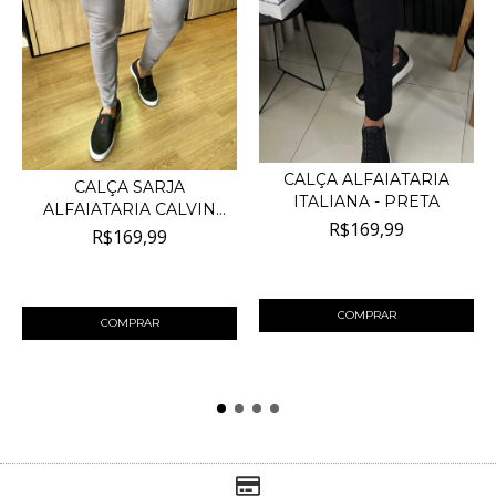
CALÇA ALFAIATARIA
CALÇA SARJA
ITALIANA - PRETA
ALFAIATARIA CALVIN
R$169,99
KLEIN JEA...
R$169,99
4
x de
R$42,50
sem juros
4
x de
R$42,50
sem juros
COMPRAR
COMPRAR