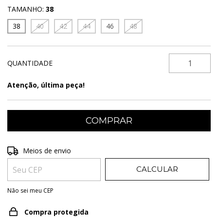
TAMANHO:
38
38
40
42
44
46
48
QUANTIDADE
Atenção, última peça!
Entregas para o CEP:
ALTERAR CEP
Meios de envio
CALCULAR
Não sei meu CEP
Compra protegida