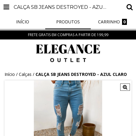
CALÇA SB JEANS DESTROYED - AZUL CLARO
INÍCIO
PRODUTOS
CARRINHO
0
FRETE GRATIS EM COMPRAS A PARTIR DE 199,99
Início
/
Calças
/
CALÇA SB JEANS DESTROYED - AZUL CLARO