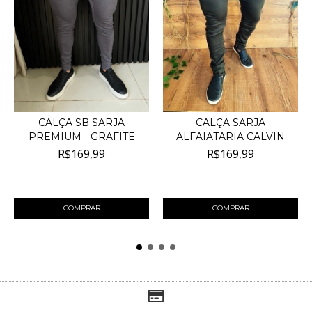
CALÇA SB SARJA
CALÇA SARJA
PREMIUM - GRAFITE
ALFAIATARIA CALVIN
KLEIN JEA...
R$169,99
R$169,99
4
x de
R$42,50
sem juros
4
x de
R$42,50
sem juros
COMPRAR
COMPRAR